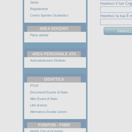
Storia
Inserisci il tuo C
Regolamenti
Centro Sportivo Scolastico
Inserisci la tua E-
AREA DOCENTI
Piano attivita'
AREA PERSONALE ATA
Autovalutazione d'Istituto
DIDATTICA
PTOF
Documenti Esame di Stato
Albo Esami di Stato
Libri di testo
Alternanza Scuola Lavoro
PON/POR - PNRR
PNRR ITALIA DOMANI