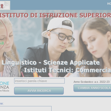
H
Anno Scolastico: a.s. 2022-23
me: